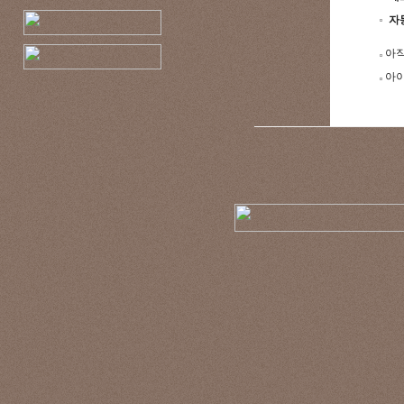
자
아직
아이