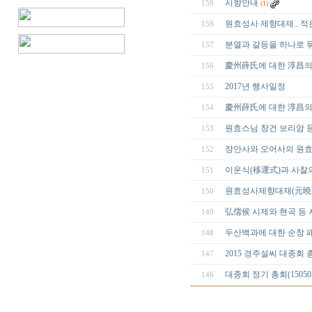
시향안내
159
(1)
원효성사 제향대재.. 적
158
분열과 갈등을 하나로 묶은
157
慶州薛氏에 대한 淳昌의 詭辯
156
2017년 행사일정
155
慶州薛氏에 대한 淳昌의
154
원효스님 창건 보리암 
153
장안사와 오어사의 원
152
이운식(移運式)과 사찰
151
원효성사제향대재(元曉聖師祭享
150
弘儒侯 시제와 현곡 등 시
149
두산백과에 대한 순창 
148
2015 경주설씨 대종회 
147
대종회 정기 총회(15050
146