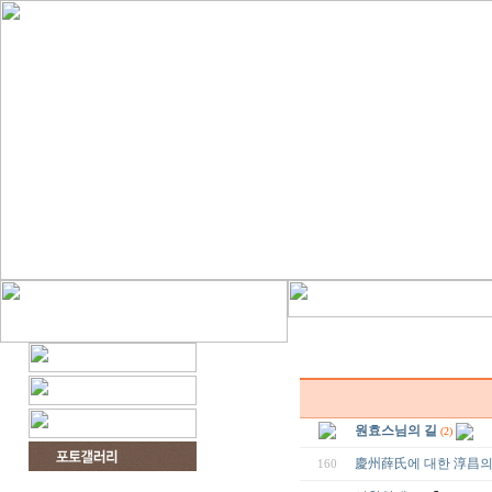
원효스님의 길
(2)
慶州薛氏에 대한 淳昌의 詭
160