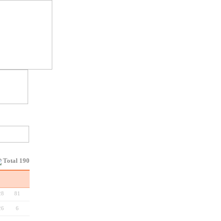
Total 190
28
81
26
6