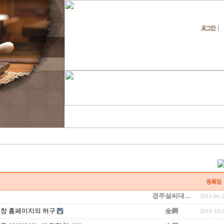
경주설씨대…
2011-01-
순창 홈페이지의 허구
金鋼
2019-10-