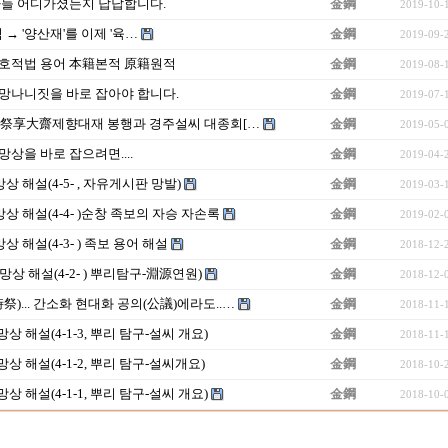
다들 어디가셨는지 답답합니다.
金鋼
2019-10-
→ '양산재'를 이제 '육…
金鋼
2019-09-
호적법 용어 本籍본적 原籍원적
金鋼
2019-08-
망나니짓을 바로 잡아야 합니다.
金鋼
2019-07-
사 祭享大齋제향대재 봉행과 경주설씨 대종회[…
金鋼
2019-05-
상을 바로 잡으려면....
金鋼
2019-04-
상 해설(4-5- , 자유게시판 망발)
金鋼
2019-03-
상 해설(4-4- )순창 족보의 자승 자손록
金鋼
2019-02-
 해설(4-3- ) 족보 용어 해설
金鋼
2018-12-
망상 해설(4-2- ) 뿌리탐구-淵源연원)
金鋼
2018-12-
時祭)... 간소화 현대화 공의(公議)에라도..…
金鋼
2018-11-
상 해설(4-1-3, 뿌리 탐구-설씨 개요)
金鋼
2018-11-
상 해설(4-1-2, 뿌리 탐구-설씨개요)
金鋼
2018-10-
상 해설(4-1-1, 뿌리 탐구-설씨 개요)
金鋼
2018-10-