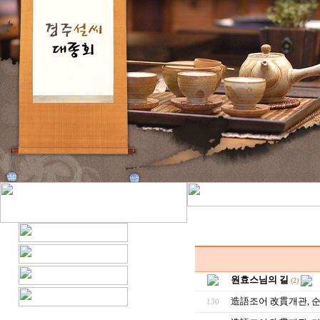
원효스님의 길
(2)
造語조어 改貫개관, 
130